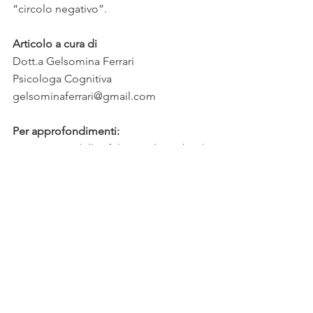
“circolo negativo”.
Articolo a cura di
Dott.a Gelsomina Ferrari
Psicologa Cognitiva
gelsominaferrari@gmail.com
Per approfondimenti:
La ricerca della felicità di Gabriele 
Muccino (2007 in Italia)
https://www.psicologiacontemporanea.
it/blog/resilienza-adattarsi-
positivamente-alle-avversita/
la cura del tempo
emozioni
Gelsomina Ferrari
forza
decisioni
resilienza
superare difficoltà
Psicologia