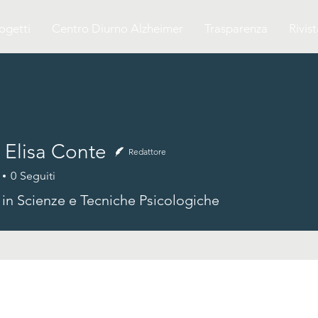
ogetti
Centro Diurno Alzheimer
Trasparenza
Rivist
 Elisa Conte
Redattore
0
Seguiti
 in Scienze e Tecniche Psicologiche