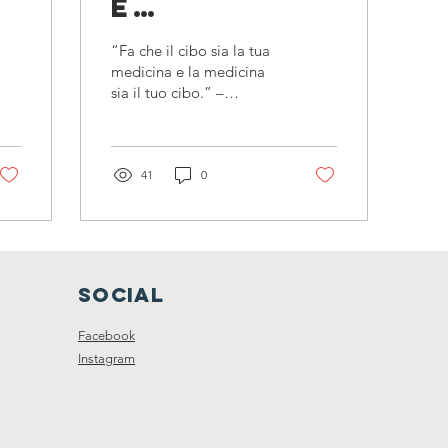
:
e
nutrizione
“Fa che il cibo sia la tua
– Fattori
medicina e la medicina
sia il tuo cibo.” –
arlo
preventivi
Ippocrate di Coo
e di
rischio
41
0
SOCIAL
Facebook
Instagram