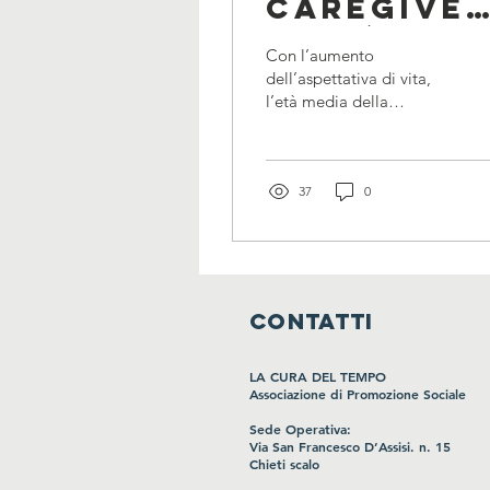
caregiver
cos’è e
Con l’aumento
come
dell’aspettativa di vita,
l’età media della
contrast
popolazione cresce di
con la
conseguenza. Per questo
motivo, prendersi cura
terapia
degli anziani
37
0
ACT
CONTATTI
LA CURA DEL TEMPO
Associazione di Promozione Sociale
Sede Operativa:
Via San Francesco
D’Assisi
. n. 15
Chieti scalo