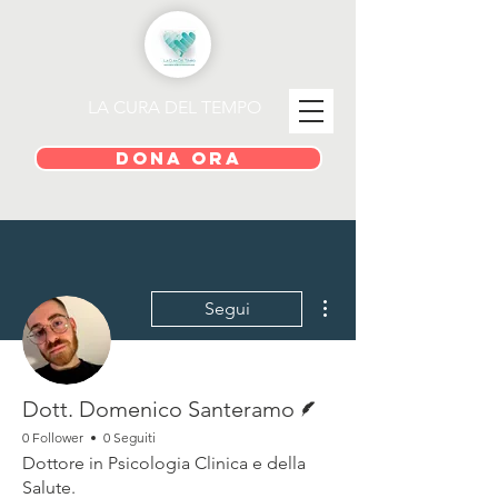
LA CURA DEL TEMPO
DONA ORA
Altre azioni
Segui
Redattore
Dott. Domenico Santeramo
0 Follower
0 Seguiti
Dottore in Psicologia Clinica e della
Salute.