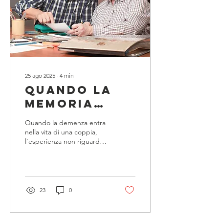
25 ago 2025
∙
4
min
Quando la
memoria
cambia: Le
Quando la demenza entra
emozioni del
nella vita di una coppia,
l’esperienza non riguarda
partner di
solo la persona con
una persona
diagnosi: investe l’intero
sistema diadico. Cambiano
con demenza
identità, ruoli, intimità e
routine; emergono
23
0
emozioni intense e spesso
ambivalenti, che
richiedono nuove modalità