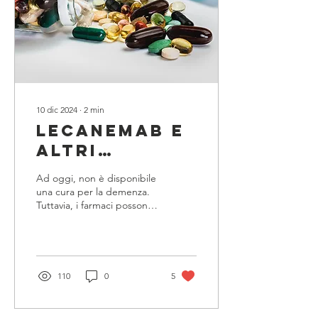
10 dic 2024
∙
2
min
Lecanemab e
altri
anticorpi
Ad oggi, non è disponibile
monoclonali:
una cura per la demenza.
Tuttavia, i farmaci possono
Studi clinici
rallentare l'avanzamento
sull’efficacia
della malattia
del farmaco
nella
110
0
5
malattia di
Alzheimer