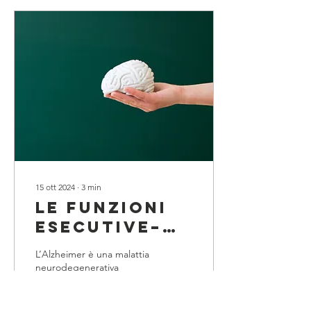
15 ott 2024
∙
3
min
LE FUNZIONI
ESECUTIVE–
INIBIZIONE E
L’Alzheimer è una malattia
FLESSIBILITÀ
neurodegenerativa
progressiva caratterizzata
da deficit.