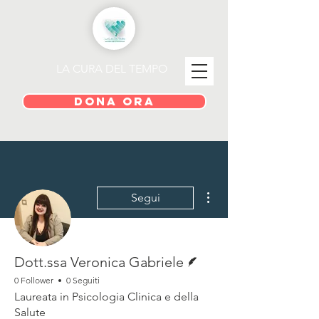
LA CURA DEL TEMPO
DONA ORA
Altre azioni
Segui
Redattore
Dott.ssa Veronica Gabriele
0 Follower
0 Seguiti
Laureata in Psicologia Clinica e della
Salute