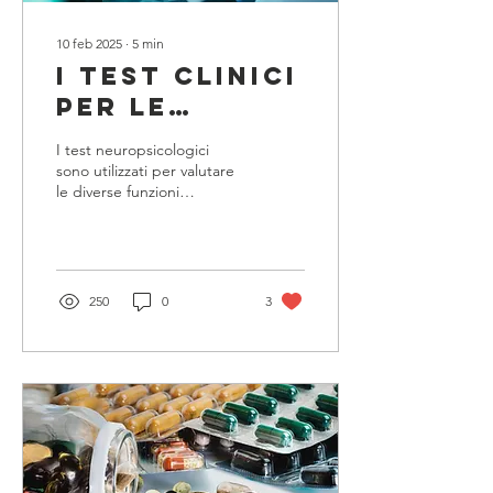
10 feb 2025
∙
5
min
I Test clinici
per le
demenze:
I test neuropsicologici
l’importanza
sono utilizzati per valutare
le diverse funzioni
di una
cognitive, come memoria,
diagnosi
attenzione, linguaggio
ecc...
precoce
250
0
3