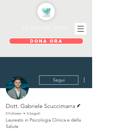
LA CURA DEL TEMPO
DONA ORA
Altre azioni
Segui
Redattore
Dott. Gabriele Scuccimarra
0 Follower
0 Seguiti
Laureato in Psicologia Clinica e della
Salute