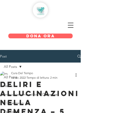
LA CURA DEL TEMPO
DONA ORA
Post
All Posts
Cura Del Tempo
All Posts
13 dic 2022
Tempo di lettura: 2 min
Deliri e
News
allucinazioni
Invecchiamento attivo e Demenze
nella
Il Caregiving
demenza – 5
Patologie