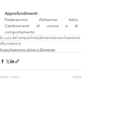
Approfondimenti:
Federazione Alzheimer Italia; 
Cambiamenti di umore e di 
comportamento
la cura del tempo
chieti
demenza
invecchiamento
allucinazione
Invecchiamento attivo e Demenze
Mostra tutti
Post recenti