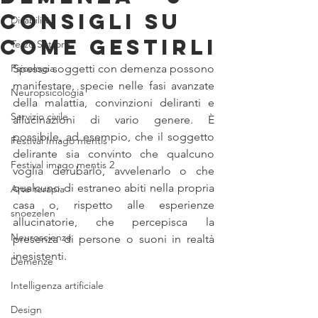
Consigli su
Disabilità
come gestirli
Terzo Settore
Psicologia
Spesso soggetti con demenza possono 
manifestare, specie nelle fasi avanzate 
Neuropsicologia
della malattia, convinzioni deliranti e 
Servizio civile
allucinazioni di vario genere. È 
possibile, ad esempio, che il soggetto 
Festival Imago mentis
delirante sia convinto che qualcuno 
Festival imago mentis 2
voglia derubarlo, avvelenarlo o che 
qualcuno di estraneo abiti nella propria 
Arte terapia
casa o, rispetto alle esperienze 
snoezelen
allucinatorie, che percepisca la 
Neuroscienze
presenza di persone o suoni in realtà 
inesistenti.
Demenze
Intelligenza artificiale
Design