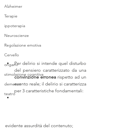
Alzheimer
Terapie
ippoterapia
Neuroscienze
Regolazione emotiva
Cervello
Per delirio si intende quel disturbo 
origami
del pensiero caratterizzato da una 
stimolazione cognitiva
convinzione erronea
 rispetto ad un 
evento reale; il delirio si caratterizza 
demenze
per 3 caratteristiche fondamentali:
teatro
evidente assurdità del contenuto;