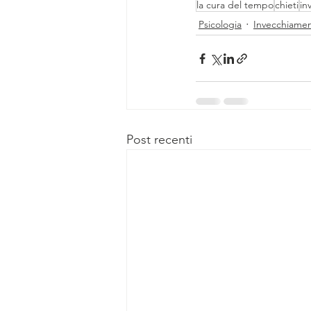
la cura del tempo
chieti
in
Psicologia
Invecchiamen
Post recenti