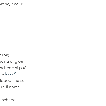
rana, ecc..);
 erba;
ecina di giorni;
e schede si può 
ra 
loro.Si
,dopodiché su 
ere il nome 
le schede 