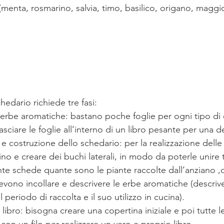
menta, rosmarino, salvia, timo, basilico, origano, maggio
hedario richiede tre fasi:
le erbe aromatiche: bastano poche foglie per ogni tipo di
 lasciare le foglie all’interno di un libro pesante per una d
e e costruzione dello schedario: per la realizzazione dell
cino e creare dei buchi laterali, in modo da poterle unire t
nte schede quante sono le piante raccolte dall’anziano 
evono incollare e descrivere le erbe aromatiche (descriv
l periodo di raccolta e il suo utilizzo in cucina).
l libro: bisogna creare una copertina iniziale e poi tutte 