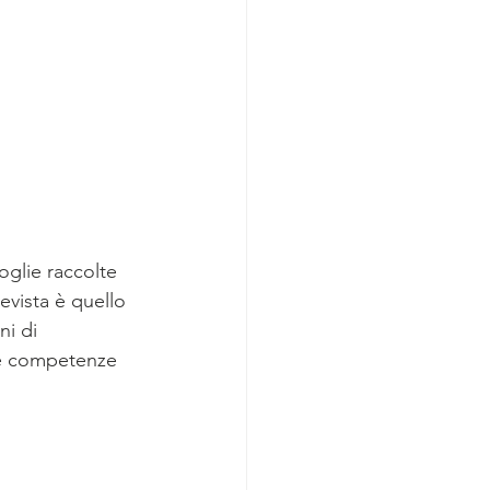
glie raccolte 
revista è quello 
ni di 
ove competenze 