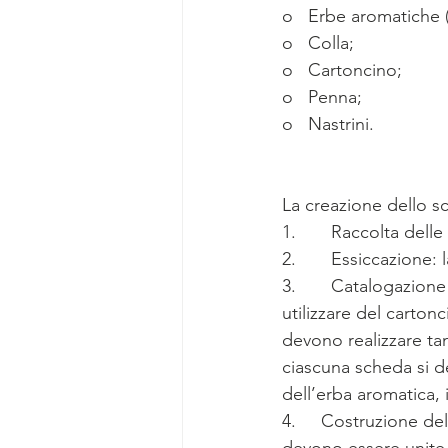
o   Erbe aromatiche (
o   Colla;
o   Cartoncino;
o   Penna;
o   Nastrini.
La creazione dello sc
1.       Raccolta del
2.       Essiccazione:
3.       Catalogazion
utilizzare del carton
devono realizzare ta
ciascuna scheda si d
dell’erba aromatica, i
4.     Costruzione de