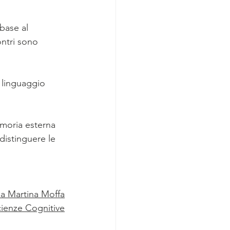
base al 
ontri sono 
l linguaggio 
moria esterna 
distinguere le 
.a Martina Moffa
cienze Cognitive