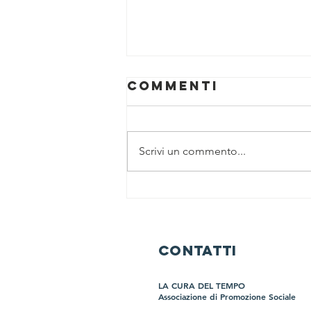
Commenti
Scrivi un commento...
La memoria
delle mani:
quando i gesti
raccontano
CONTATTI
una storia che
la demenza
LA CURA DEL TEMPO
non cancella
Associazione di Promozione Sociale