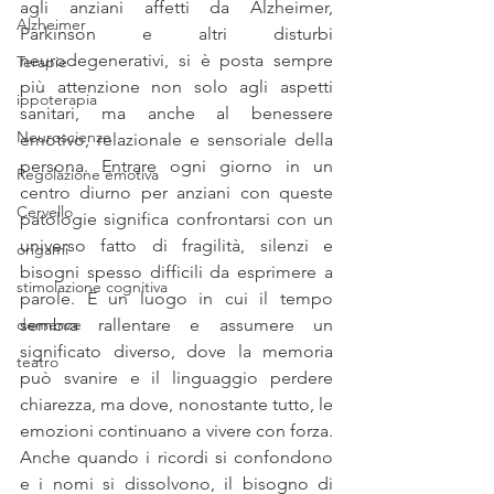
agli anziani affetti da Alzheimer, 
Alzheimer
Parkinson e altri disturbi 
neurodegenerativi, si è posta sempre 
Terapie
più attenzione non solo agli aspetti 
ippoterapia
sanitari, ma anche al benessere 
Neuroscienze
emotivo, relazionale e sensoriale della 
persona. Entrare ogni giorno in un 
Regolazione emotiva
centro diurno per anziani con queste 
Cervello
patologie significa confrontarsi con un 
universo fatto di fragilità, silenzi e 
origami
bisogni spesso difficili da esprimere a 
stimolazione cognitiva
parole. È un luogo in cui il tempo 
demenze
sembra rallentare e assumere un 
significato diverso, dove la memoria 
teatro
può svanire e il linguaggio perdere 
chiarezza, ma dove, nonostante tutto, le 
emozioni continuano a vivere con forza. 
Anche quando i ricordi si confondono 
e i nomi si dissolvono, il bisogno di 