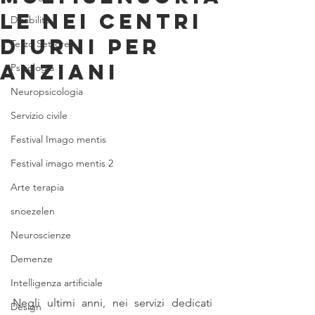
LE NEI CENTRI
Disabilità
DIURNI PER
Terzo Settore
ANZIANI
Psicologia
Neuropsicologia
Servizio civile
Festival Imago mentis
Festival imago mentis 2
Arte terapia
snoezelen
Neuroscienze
Demenze
Intelligenza artificiale
Negli ultimi anni, nei servizi dedicati 
Design