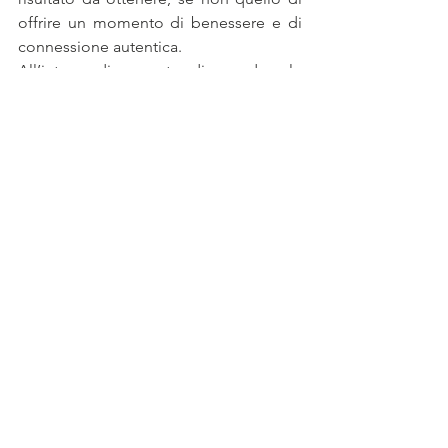
offrire un momento di benessere e di 
connessione autentica.
All’interno di un centro diurno, dove le 
giornate possono essere segnate dalla 
routine e dalla fatica della malattia, 
questa tecnica diventa una pausa 
preziosa, un tempo sospeso in cui la 
persona può sentirsi al sicuro, vista e 
riconosciuta. Lo 
Snoezelen
 è un invito a 
rallentare, ad ascoltare con tutti i sensi, 
a riconoscere che anche nella fragilità 
più profonda esiste ancora una 
possibilità di benessere, di contatto e 
di umanità.
               Dott.ssa Francesca Antonietta 