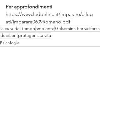
Per approfondimenti
https://www.ledonline.it/imparare/alleg
ati/Imparare0609Romano.pdf
la cura del tempo
ambiente
Gelsomina Ferrari
forza
decisioni
protagonista vita
Psicologia
Mostra tutti
Post recenti