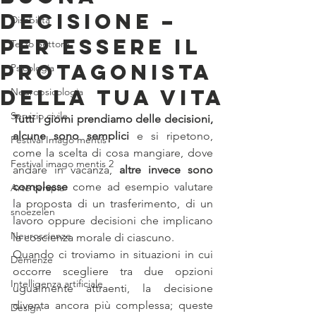
decisione –
Disabilità
per essere il
Terzo Settore
protagonista
Psicologia
della tua vita
Neuropsicologia
Servizio civile
Tutti i giorni prendiamo delle decisioni, 
alcune sono semplici
 e si ripetono, 
Festival Imago mentis
come la scelta di cosa mangiare, dove 
Festival imago mentis 2
andare in vacanza, 
altre invece sono 
complesse
 come ad esempio valutare 
Arte terapia
la proposta di un trasferimento, di un 
snoezelen
lavoro oppure decisioni che implicano 
Neuroscienze
la coscienza morale di ciascuno.
Quando ci troviamo in situazioni in cui 
Demenze
occorre scegliere tra due opzioni 
Intelligenza artificiale
ugualmente attraenti, la decisione 
diventa ancora più complessa; queste 
Design