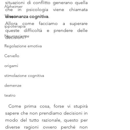
situazioni di conflitto generano quella 
Alzheimer
che in psicologia viene chiamata 
Terapie
dissonanza cognitiva
.
Allora come facciamo a superare 
ippoterapia
queste difficoltà e prendere delle 
Neuroscienze
decisioni?
Regolazione emotiva
Cervello
origami
stimolazione cognitiva
demenze
teatro
 Come prima cosa, forse vi stupirà 
sapere che non prendiamo decisioni in 
modo del tutto razionale, questo per 
diverse ragioni ovvero perché non 