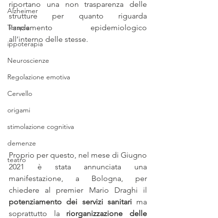
riportano una non trasparenza delle 
Alzheimer
strutture per quanto riguarda 
Terapie
l’andamento epidemiologico 
all’interno delle stesse.
ippoterapia
Neuroscienze
Regolazione emotiva
Cervello
origami
stimolazione cognitiva
demenze
Proprio per questo, nel mese di Giugno 
teatro
2021 è stata annunciata una 
manifestazione, a Bologna, per 
chiedere al premier Mario Draghi il 
potenziamento dei servizi sanitari
 ma 
soprattutto la 
riorganizzazione delle 