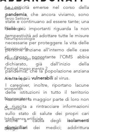
Le criticità emerse nel corso della 
Disabilità
pandemia
, che ancora viviamo, sono 
Terzo Settore
state e continuano ad essere tante; una 
Psicologia
delle più importanti riguarda la non 
tempestività ad adottare tutte le misure 
Neuropsicologia
necessarie per proteggere la vita delle 
Servizio civile
persone anziane all’interno delle case 
di riposo nonostante l’OMS abbia 
Festival Imago mentis
dichiarato, già dall’inizio della 
Festival imago mentis 2
pandemia, che la popolazione anziana 
sia tra le più 
vulnerabili
 al virus.
Arte terapia
I caregiver, inoltre, riportano lacune 
snoezelen
delle istituzioni in tutto il territorio 
Neuroscienze
nazionale: la maggior parte di loro non 
è riuscita a rintracciare informazioni 
Demenze
sullo stato di salute dei propri cari 
Intelligenza artificiale
anche a causa degli 
isolamenti 
domiciliari
 dei medici; addirittura 
Design