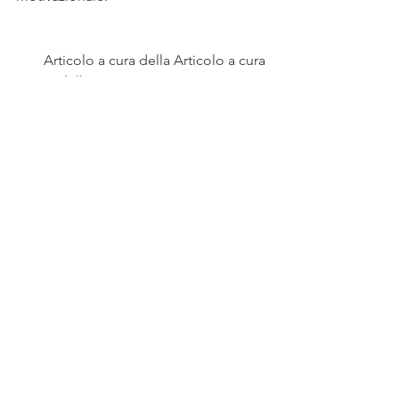
Articolo a cura della 
Articolo a cura 
della 
Dott.ss
a Grimani Francesca 
Antonietta
Laureata in Scienze e Tecniche 
Psicologiche
Chieti
La Cura del Tempo
Alzheimer
Psicologia
Mostra tutti
Post recenti