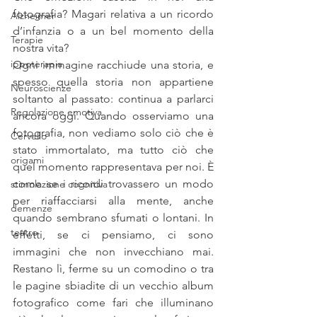
fotografia? Magari relativa a un ricordo 
Alzheimer
d’infanzia o a un bel momento della 
Terapie
nostra vita?
ippoterapia
Ogni immagine racchiude una storia, e 
spesso quella storia non appartiene 
Neuroscienze
soltanto al passato: continua a parlarci 
Regolazione emotiva
ancora oggi. Quando osserviamo una 
fotografia, non vediamo solo ciò che è 
Cervello
stato immortalato, ma tutto ciò che 
origami
quel momento rappresentava per noi. È 
come se i ricordi trovassero un modo 
stimolazione cognitiva
per riaffacciarsi alla mente, anche 
demenze
quando sembrano sfumati o lontani. In 
teatro
effetti, se ci pensiamo, ci sono 
immagini che non invecchiano mai. 
Restano lì, ferme su un comodino o tra 
le pagine sbiadite di un vecchio album 
fotografico come fari che illuminano 