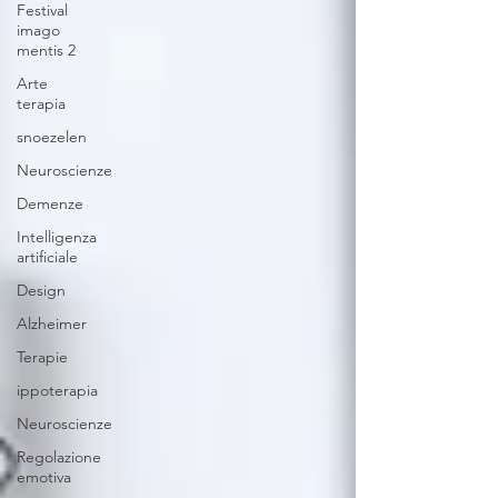
Festival
imago
mentis 2
Arte
terapia
snoezelen
Neuroscienze
Demenze
Intelligenza
artificiale
Design
Alzheimer
Terapie
ippoterapia
Neuroscienze
Regolazione
emotiva