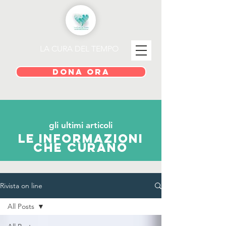
LA CURA DEL TEMPO
DONA ORA
gli ultimi articoli
le informazioni
che curano
Rivista on line
All Posts