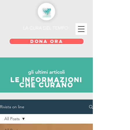
LA CURA DEL TEMPO
DONA ORA
gli ultimi articoli
le informazioni
che curano
Rivista on line
All Posts