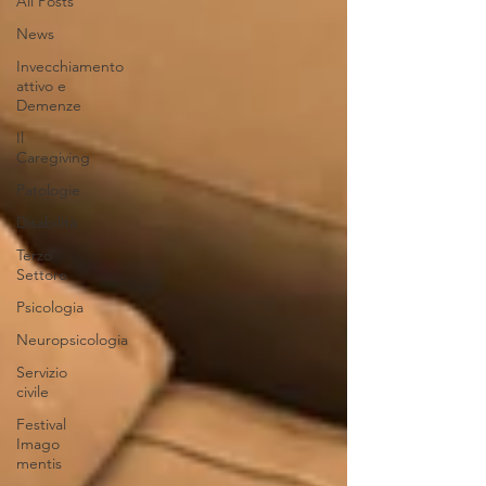
All Posts
News
Invecchiamento
attivo e
Demenze
Il
Caregiving
Patologie
Disabilità
Terzo
Settore
Psicologia
Neuropsicologia
Servizio
civile
Festival
Imago
mentis