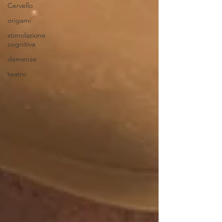
Cervello
origami
stimolazione
cognitiva
demenze
teatro