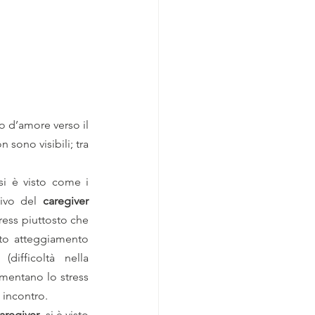
o d’amore verso il 
sono visibili; tra 
si è visto come i 
ivo del 
caregiver 
ress piuttosto che 
sto atteggiamento 
 (difficoltà nella 
mentano lo stress 
incontro. 
aregiver
, si è visto 