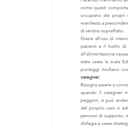
come questi comportamen
occupano dei propri c
manifesta a prescindere
di sentirsi sopraffatto.
Grazie all’uso di interv
pazienti e il livello d
all’alimentazione causa
stata usata la scala 
caregiver
.
Bisogna essere a conos
quando il caregiver mo
peggiori, si può andare
del proprio caro o add
percorsi di supporto, m
disfagia e usare strateg