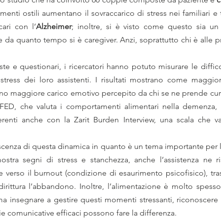
ti ostili aumentano il sovraccarico di stress nei familiari e tu
ari con l’
Alzheimer
; inoltre, si è visto come questo sia un
 da quanto tempo si è caregiver. Anzi, soprattutto chi è alle pr
iste e questionari, i ricercatori hanno potuto misurare le diffico
i stress dei loro assistenti. I risultati mostrano come maggior
no maggiore carico emotivo percepito da chi se ne prende cura. 
EdFED, che valuta i comportamenti alimentari nella demenza, 
cenza di questa dinamica in quanto è un tema importante per la
stra segni di stress e stanchezza, anche l’assistenza ne ris
 verso il burnout (condizione di esaurimento psicofisico), tras
irittura l’abbandono. Inoltre, l’alimentazione è molto spesso 
a insegnare a gestire questi momenti stressanti, riconoscere d
ie comunicative efficaci possono fare la differenza.