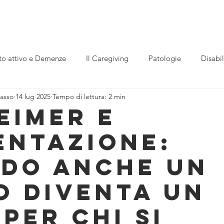
ogetti
Centro Diurno Alzheimer
Trasparenza
Rivist
to attivo e Demenze
Il Caregiving
Patologie
Disabil
lasso
14 lug 2025
Tempo di lettura: 2 min
Servizio civile
Festival Imago mentis
Festival imago
eimer e
entazione:
Neuroscienze
Demenze
Intelligenza artificiale
Desi
do anche un
uroscienze
Regolazione emotiva
Cervello
origami
o diventa un
per chi si
nze
teatro