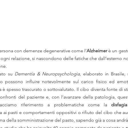
 persona con demenze degenerative come l’
Alzheimer
 è un gest
gni relazione, si nascondono delle fatiche che dall’esterno non 
one.
ato su 
Dementia & Neuropsychologia, 
elaborato in Brasile, 
bo possono influire notevolmente sul carico fisico ed emot
ma è spesso trascurato o sottovalutato. Il cibo diventa fonte di st
onfronti del paziente e, con l’avanzare della patologia, que
Facciamo riferimento a problematiche come la 
disfagia
za ai pasti e comportamenti oppositivi o rifiuto del cibo che au
ma della somministrazione del pasto, sapendo già a cosa andrà 
lo studio che ha coinvolto 60 coppie composte da paziente e 
c