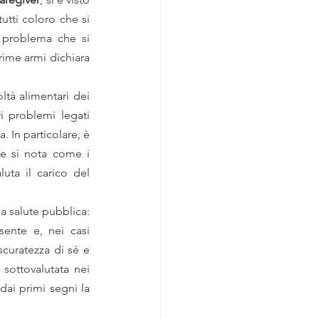
tti coloro che si 
 problema che si 
ime armi dichiara 
ltà alimentari dei 
i problemi legati 
In particolare, è 
e si nota come i 
punteggi risultano coerenti anche con la Zarit Burden Interview, una scala che valuta il carico del 
 salute pubblica: 
ente e, nei casi 
curatezza di sé e 
sottovalutata nei 
ai primi segni la 