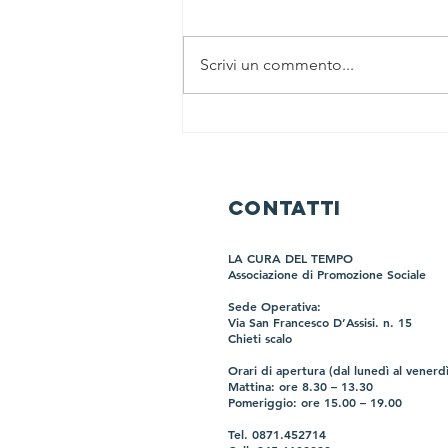
Scrivi un commento...
Il “Segno
della Testa
Girata” (Head-
Turning Sign):
CONTATTI
Quando il
Paziente Cerca
LA CURA DEL TEMPO
la Tua Mente
Associazione di Promozione Sociale
per Rispondere
Sede Operativa:
Via San Francesco
D’Assisi
. n. 15
Chieti scalo
​Orari di apertura (dal lunedì al venerdì)
Mattina: ore 8.30 – 13.30 ​
Pomeriggio: ore 15.00 – 19.00
Tel. 0871.452714