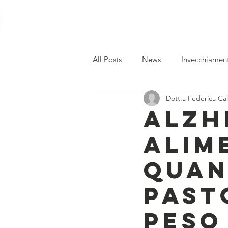
LA CURA DEL TEMPO
Home
Chi siamo
Servizi
Pr
All Posts
News
Invecchiamen
Dott.a Federica Ca
Psicologia
Neuropsicologia
Alzh
alim
Arte terapia
snoezelen
quan
Terapie
ippoterapia
Ne
past
peso 
stimolazione cognitiva
deme