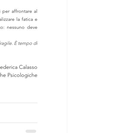
per affrontare al 
zzare la fatica e 
rto: nessuno deve 
agile. È tempo di 
Federica Calasso
che Psicologiche