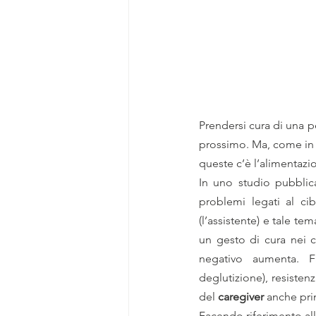
Prendersi cura di una
prossimo. Ma, come in o
queste c’è l’alimentazi
In uno studio pubblic
problemi legati al ci
(l’assistente) e tale te
un gesto di cura nei c
negativo aumenta. 
deglutizione), resisten
del
 caregiver 
anche pri
Facendo riferimento al