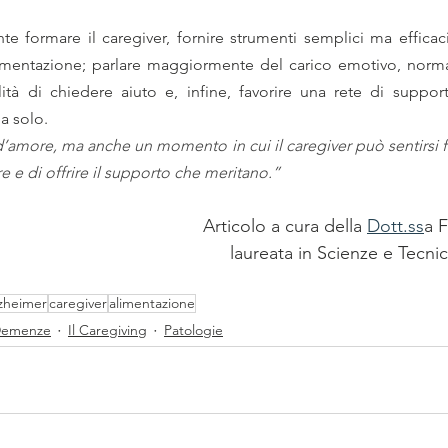
te formare il caregiver, fornire strumenti semplici ma efficaci 
limentazione; parlare maggiormente del carico emotivo, normali
lità di chiedere aiuto e, infine, favorire una rete di suppo
a solo. 
’amore, ma anche un momento in cui il caregiver può sentirsi fr
re e di offrire il supporto che meritano.”
Articolo a cura della 
Dott.ss
a 
laureata in Scienze e Tecni
lzheimer
caregiver
alimentazione
 Demenze
Il Caregiving
Patologie