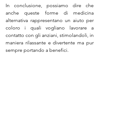
In conclusione, possiamo dire che 
anche queste forme di medicina 
alternativa rappresentano un aiuto per 
coloro i quali vogliano lavorare a 
contatto con gli anziani, stimolandoli, in 
maniera rilassante e divertente ma pur 
sempre portando a benefici.
"Articolo a cura del Dott. Luca Di Ciancia 
Laureato in Psicologia Clinica e della Salute"
la cura del tempo
alzheimer
invecchiamento
ambiente
Psicologia
Neuropsicologia