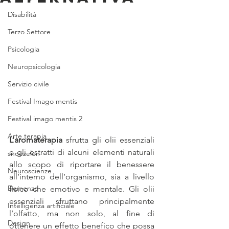
Disabilità
Terzo Settore
Psicologia
Neuropsicologia
Servizio civile
Festival Imago mentis
Festival imago mentis 2
Arte terapia
L’aromaterapia
 sfrutta gli olii essenziali 
e gli estratti di alcuni elementi naturali 
snoezelen
allo scopo di riportare il benessere 
Neuroscienze
all’interno dell’organismo, sia a livello 
Demenze
fisico che emotivo e mentale. Gli olii 
essenziali sfruttano principalmente 
Intelligenza artificiale
l’olfatto, ma non solo, al fine di 
Design
ottenere un effetto benefico che possa 