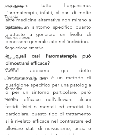
interessare tutto l’organismo. 
Alzheimer
L’aromaterapia, infatti, al pari di molte 
Terapie
altre medicine alternative non mirano a 
trattare un sintomo specifico quanto 
ippoterapia
piuttosto a generare un livello di 
Neuroscienze
benessere generalizzato nell’individuo. 
Regolazione emotiva
In quali casi l’aromaterapia può 
Cervello
dimostrarsi efficace?
origami
Come abbiamo già detto 
l’aromaterapia non è un metodo di 
stimolazione cognitiva
guarigione specifico per una patologia 
demenze
o per un sintomo particolare, però 
teatro
risulta efficace nell’alleviare alcuni 
fastidi fisici o mentali ed emotivi. In 
particolare, questo tipo di trattamento 
si è rivelato efficace nel contrastare ed 
alleviare stati di nervosismo, ansia e 