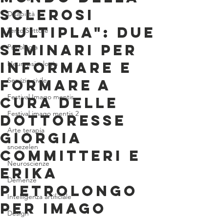
sclerosi
Disabilità
multipla": due
Terzo Settore
seminari per
Psicologia
informare e
Neuropsicologia
Servizio civile
formare a
Festival Imago mentis
cura delle
Festival imago mentis 2
dottoresse
Arte terapia
Giorgia
snoezelen
Committeri e
Neuroscienze
Erika
Demenze
Pietrolongo
Intelligenza artificiale
per Imago
Design