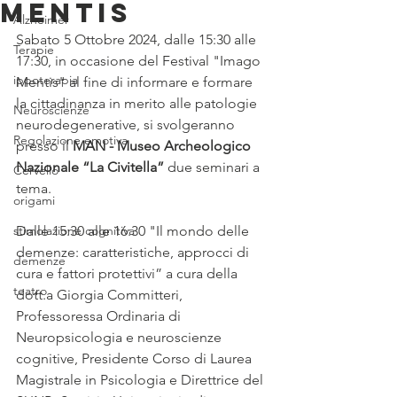
Mentis
Alzheimer
Sabato 5 Ottobre 2024, dalle 15:30 alle 
Terapie
17:30, in occasione del Festival "Imago 
ippoterapia
Mentis" al fine di informare e formare 
la cittadinanza in merito alle patologie 
Neuroscienze
neurodegenerative, si svolgeranno 
Regolazione emotiva
presso il 
MAN - Museo Archeologico 
Nazionale “La Civitella” 
due seminari a 
Cervello
tema.
origami
stimolazione cognitiva
Dalle 15:30 alle 16:30 "Il mondo delle 
demenze: caratteristiche, approcci di 
demenze
cura e fattori protettivi” a cura della 
teatro
dott.a Giorgia Committeri, 
Professoressa Ordinaria di 
Neuropsicologia e neuroscienze 
cognitive, Presidente Corso di Laurea 
Magistrale in Psicologia e Direttrice del 