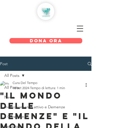
LA CURA DEL TEMPO
DONA ORA
Post
All Posts
Cura Del Tempo
All Posts
18 set 2024
Tempo di lettura: 1 min
"Il mondo
News
delle
Invecchiamento attivo e Demenze
demenze" e "il
Il Caregiving
mondo della
Patologie