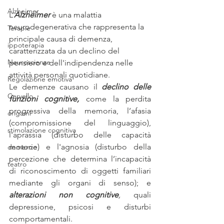
Alzheimer
L’
Alzheimer
è una malattia 
neurodegenerativa che rappresenta la 
Terapie
principale causa di demenza, 
ippoterapia
caratterizzata da un declino del 
Neuroscienze
pensiero e dell'indipendenza nelle 
attività personali quotidiane.
Regolazione emotiva
Le demenze causano il 
declino delle 
Cervello
funzioni cognitive,
 come la perdita 
progressiva della memoria, l’afasia 
origami
(compromissione del linguaggio), 
stimolazione cognitiva
l'aprassia (disturbo delle capacità 
motorie) e l'agnosia (disturbo della 
demenze
percezione che determina l’incapacità 
teatro
di riconoscimento di oggetti familiari 
mediante gli organi di senso); e 
alterazioni non cognitive
, 
quali 
depressione, psicosi e disturbi 
comportamentali.