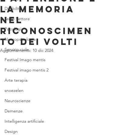
LA MEMORIA
Disabilità
NEL
Terzo Settore
RICONOSCIMEN
Psicologia
TO DEI VOLTI
Neuropsicologia
Servizio civile
Aggiornamento:
10 dic 2024
Festival Imago mentis
Festival imago mentis 2
Arte terapia
snoezelen
Neuroscienze
Demenze
Intelligenza artificiale
Design