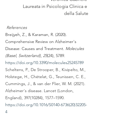
Laureata in Psicologia Clinica e 
della Salute
References
Breijyeh, Z., & Karaman, R. (2020). 
Comprehensive Review on Alzheimer's 
Disease: Causes and Treatment. 
Molecules 
(Basel, Switzerland)
, 
25
(24), 5789. 
https://doi.org/10.3390/molecules25245789
Scheltens, P., De Strooper, B., Kivipelto, M., 
Holstege, H., Chételat, G., Teunissen, C. E., 
Cummings, J., & van der Flier, W. M. (2021). 
Alzheimer's disease. Lancet (London, 
England), 397(10284), 1577–1590. 
https://doi.org/10.1016/S0140-6736(20)32205-
4