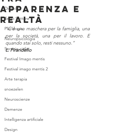
apparenza e
Disabilità
realtà
Terzo Settore
Psicologia
“C’è una maschera per la famiglia, una 
per la società, una per il lavoro. E 
Neuropsicologia
quando stai solo, resti nessuno.”
Servizio civile
L. Pirandello
Festival Imago mentis
Festival imago mentis 2
Arte terapia
snoezelen
Neuroscienze
Demenze
Intelligenza artificiale
Design