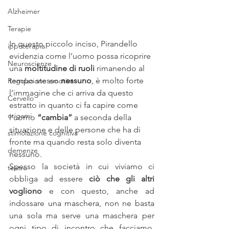
Alzheimer
Terapie
In questo piccolo inciso, Pirandello 
ippoterapia
evidenzia come l’uomo possa ricoprire 
Neuroscienze
una 
moltitudine di ruoli
 rimanendo al 
tempo stesso 
nessuno
, è molto forte 
Regolazione emotiva
l’immagine che ci arriva da questo 
Cervello
estratto in quanto ci fa capire come 
origami
l’uomo 
“cambia”
 a seconda della 
situazione e delle persone che ha di 
stimolazione cognitiva
fronte ma quando resta solo diventa 
demenze
nessuno.
Spesso la società in cui viviamo ci 
teatro
obbliga ad essere 
ciò che gli altri 
vogliono 
e con questo, anche ad 
indossare una maschera, non ne basta 
una sola ma serve una maschera per 
ogni tipo di incontro che facciamo, 