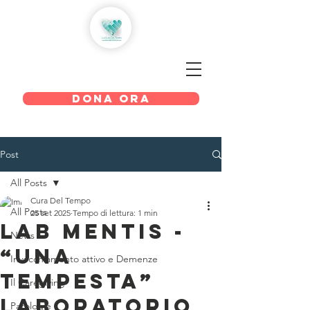
LA CURA DEL TEMPO
DONA ORA
Post
All Posts
Cura Del Tempo
All Posts
25 set 2025
Tempo di lettura: 1 min
Lab Mentis -
News
“Una
Invecchiamento attivo e Demenze
Tempesta”
Il Caregiving
Laboratorio
Patologie