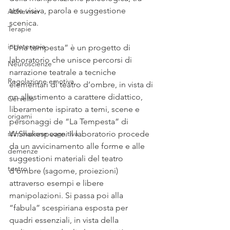
arte visiva, parola e suggestione 
Alzheimer
scenica.
Terapie
ippoterapia
“Una tempesta” è un progetto di 
laboratorio che unisce percorsi di 
Neuroscienze
narrazione teatrale a tecniche 
Regolazione emotiva
elementari di teatro d’ombre, in vista di 
un allestimento a carattere didattico, 
Cervello
liberamente ispirato a temi, scene e 
origami
personaggi de “La Tempesta” di 
stimolazione cognitiva
W.Shakespeare. Il laboratorio procede 
da un avvicinamento alle forme e alle 
demenze
suggestioni materiali del teatro 
teatro
d’ombre (sagome, proiezioni) 
attraverso esempi e libere 
manipolazioni. Si passa poi alla 
“fabula” scespiriana esposta per 
quadri essenziali, in vista della 