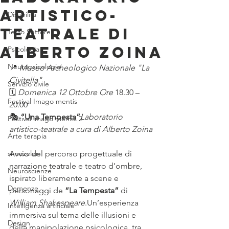
Artistico-
Disabilità
teatrale di
Terzo Settore
Alberto Zoina
Psicologia
Neuropsicologia
📍 
Museo Archeologico Nazionale "La 
Civitella"
Servizio civile
🗓 
Domenica 12 Ottobre Ore 
18.30 – 
Festival Imago mentis
20.00
🎭 
“Una Tempesta”
Laboratorio 
Festival imago mentis 2
artistico-teatrale a cura di Alberto Zoina
Arte terapia
snoezelen
Avvio del percorso progettuale di 
narrazione teatrale e teatro d’ombre, 
Neuroscienze
ispirato liberamente a scene e 
Demenze
personaggi de 
“La Tempesta”
 di 
William Shakespeare
.Un’esperienza 
Intelligenza artificiale
immersiva sul tema delle illusioni e 
Design
della manipolazione psicologica, tra 