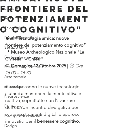
frontiere del
Disabilità
potenziament
Terzo Settore
o cognitivo"
Psicologia
Neuropsicologia
🧠💻 
“Tecnologia amica: nuove 
frontiere del potenziamento cognitivo”
Servizio civile
📍 
Museo Archeologico Nazionale "La 
Festival Imago mentis
Civitella" – Chieti
📅 
Domenica 12 Ottobre 2025
 | 🕒 
Ore 
Festival imago mentis 2
15:00 – 16:30
Arte terapia
snoezelen
Come possono le nuove tecnologie 
aiutarci a mantenere la mente attiva e 
Neuroscienze
reattiva, soprattutto con l’avanzare 
Demenze
dell’età?Un incontro divulgativo per 
scoprire strumenti digitali e approcci 
Intelligenza artificiale
innovativi per il 
benessere cognitivo
.
Design