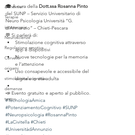
🎓 A cura della 
Dott.ssa Rosanna Pinto 
Alzheimer
del SUNP – Servizio Universitario di 
Terapie
Neuro Psicologia Università “G. 
ippoterapia
d’Annunzio” – Chieti-Pescara
💬 Si parlerà di:
Neuroscienze
Stimolazione cognitiva attraverso 
Regolazione emotiva
app e dispositivi
Nuove tecnologie per la memoria 
Cervello
e l’attenzione
origami
Uso consapevole e accessibile del 
stimolazione cognitiva
digitale in età adulta
demenze
📣 Evento gratuito e aperto al pubblico.
teatro
#TecnologiaAmica
#PotenziamentoCognitivo
#SUNP
#Neuropsicologia
#RosannaPinto
#LaCivitella
#Chieti
#UniversitàdAnnunzio