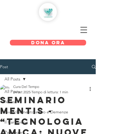
LA CURA DEL TEMPO
DONA ORA
Post
All Posts
Cura Del Tempo
All Posts
24 set 2025
Tempo di lettura: 1 min
Seminario
News
Mentis -
Invecchiamento attivo e Demenze
“Tecnologia
Il Caregiving
amica: nuove
Patologie