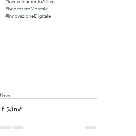
#InvecchiamentoAttivo
#BenessereMentale
#InnovazioneDigitale
News