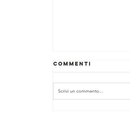
Commenti
Scrivi un commento...
La memoria
delle mani:
quando i gesti