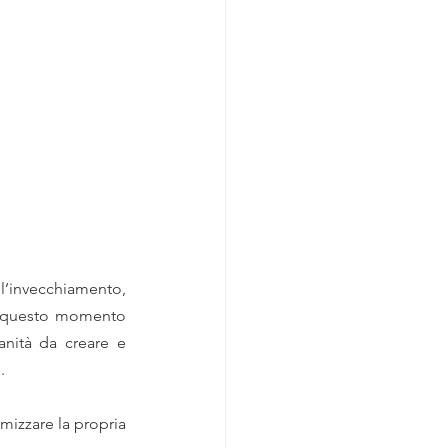
ll’invecchiamento, 
ve questo momento 
nità da creare e 
.
imizzare la propria 