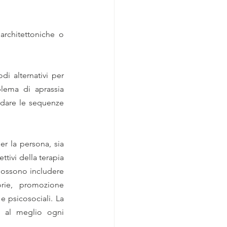
architettoniche o 
di alternativi per 
lema di aprassia 
rdare le sequenze 
er la persona, sia 
ettivi della terapia 
ossono includere 
rie, promozione 
 psicosociali. La 
terapia occupazione aiuta non solo il paziente ma anche i suoi cari a gestire al meglio ogni 