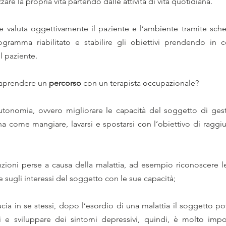
are la propria vita partendo dalle attività di vita quotidiana.
ne valuta oggettivamente il paziente e l’ambiente tramite sche
gramma riabilitato e stabilire gli obiettivi prendendo in co
el paziente.
raprendere un 
percorso
 con un terapista occupazionale?
utonomia, ovvero migliorare le capacità del soggetto di gesti
iana come mangiare, lavarsi e spostarsi con l’obiettivo di raggi
;
nzioni perse a causa della malattia, ad esempio riconoscere le
e sugli interessi del soggetto con le sue capacità;
cia in se stessi, dopo l’esordio di una malattia il soggetto pot
 e sviluppare dei sintomi depressivi, quindi, è molto import