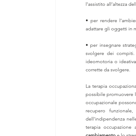
l’assistito all’altezza d
• per rendere l’ambien
adattare gli oggetti in 
• per insegnare strategi
svolgere dei compiti.
ideomotoria o ideativa,
corrette da svolgere.
La terapia occupazionale
possibile promuovere l
occupazionale possono 
recupero funzionale,
dell'indipendenza nelle
cambiamento
 e lo str