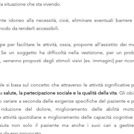
ella situazione che sta vivendo.
te idoneo alla necessità, cioè, eliminare eventuali barriere 
modo da renderli accessibili.
e per facilitare le attività, ossia, proporre all’assistito dei mo
 Se un soggetto ha difficoltà nella vestizione, per un prob
 verranno proposti degli stimoli visivi (es. immagini) per rico
 si basa sul concetto che attraverso le attività significative p
a 
salute, la partecipazione sociale e la qualità della vita
. Gli obi
variare a seconda delle esigenze specifiche del paziente e p
 riduzione del dolore, miglioramento delle abilità moto
 attività quotidiane e miglioramento delle capacità cognitive e
ess da essi provocato.