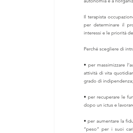
autonomia e a riorganizz
Il terapista occupazio
per determinare il pro
interessi e le priorità d
Perché scegliere di int
• per massimizzare l’a
attività di vita quotid
grado di indipendenza
• per recuperare le fu
dopo un ictus e lavorar
• per aumentare la fidu
“peso” per i suoi cari