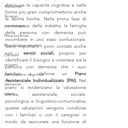
diminuire le capacità cognitive e nelle 
Alzheimer
forme più gravi compromettono anche 
Terapie
le abilità fisiche. Nella prima fase di 
conoscenza della malattia, la famiglia 
ippoterapia
della persona con demenza può 
Neuroscienze
incombere in uno stato confusionale. 
Regolazione emotiva
Sono importanti i primi contatti anche 
con i 
servizi sociali,
 proprio per 
Cervello
identificare il bisogno e orientare sia la 
origami
persona con demenza che i suoi 
familiari a definire un 
Piano 
stimolazione cognitiva
Assistenziale Individualizzato (PAI).
 Nel 
demenze
piano si evidenziano la valutazione 
teatro
clinica, assistenziale, sociale, 
psicologica e linguistico-comunicativa; 
queste valutazioni vengono condivise 
con i familiari o con il caregiver in 
modo da assicurare una funzione di 