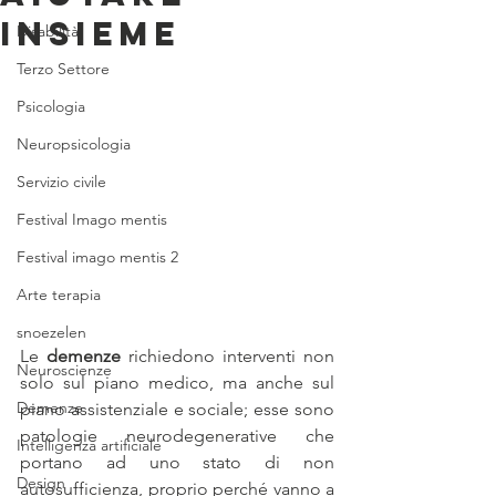
insieme
Disabilità
Terzo Settore
Psicologia
Neuropsicologia
Servizio civile
Festival Imago mentis
Festival imago mentis 2
Arte terapia
snoezelen
Le 
demenze
 richiedono interventi non 
Neuroscienze
solo sul piano medico, ma anche sul 
Demenze
piano assistenziale e sociale; esse sono 
patologie neurodegenerative che 
Intelligenza artificiale
portano ad uno stato di non 
Design
autosufficienza, proprio perché vanno a 