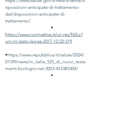
https://www.salute.gov.it/new/it/tema/d
isposizioni-anticipate-di-trattamento-
dat/disposizioni-anticipate-di-
trattamento/
                •             
https://www.normattiva.it/uri-res/N2Ls?
urn:nir:stato:legge:2017-12-22;219
•
https://www.repubblica.it/salute/2024/
07/09/news/in_italia_525_di_nuovi_testa
menti-biologici-nel-2023-423383304/
                •             
“
https://nursetimes.org/testamento-
biologico/
                •             
“
https://notaiotorroni.it/wp-
content/uploads/2024/10/IL-
TESTAMENTO-BIOLOGICO.pdf
(
notaiotorroni.it
)