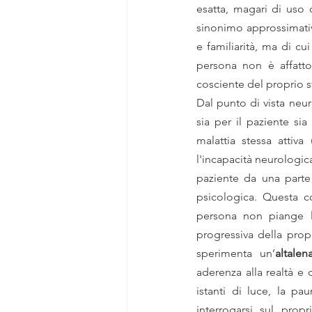
esatta, magari di uso 
sinonimo approssimativ
e familiarità, ma di cui
persona non è affatto
cosciente del proprio s
Dal punto di vista neur
sia per il paziente sia
malattia stessa attiv
l'incapacità neurologic
paziente da una parte d
psicologica. Questa c
persona non piange l
progressiva della propr
sperimenta un’
altale
aderenza alla realtà e 
istanti di luce, la pau
interrogarsi sul pro