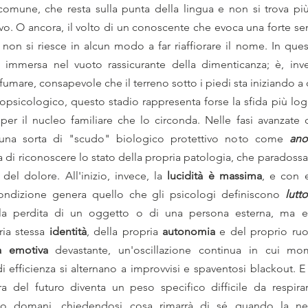
comune, che resta sulla punta della lingua e non si trova più,
o. O ancora, il volto di un conoscente che evoca una forte sen
 non si riesce in alcun modo a far riaffiorare il nome. In questa
 immersa nel vuoto rassicurante della dimenticanza; è, inve
fumare, consapevole che il terreno sotto i piedi sta iniziando a
opsicologico, questo stadio rappresenta forse la sfida più logo
 per il nucleo familiare che lo circonda. Nelle fasi avanzate 
a una sorta di "scudo" biologico protettivo noto come 
ano
a di riconoscere lo stato della propria patologia, che paradossa
el dolore. All'inizio, invece, la 
lucidità è massima
, e con e
ondizione genera quello che gli psicologi definiscono 
lutt
a perdita di un oggetto o di una persona esterna, ma ela
ia stessa 
identità
, della propria 
autonomia
 e del proprio ruo
na emotiva
 devastante, un'oscillazione continua in cui mom
di efficienza si alternano a improvvisi e spaventosi blackout. E
ra del futuro diventa un peso specifico difficile da respirare
prio domani, chiedendosi cosa rimarrà di sé quando la neb