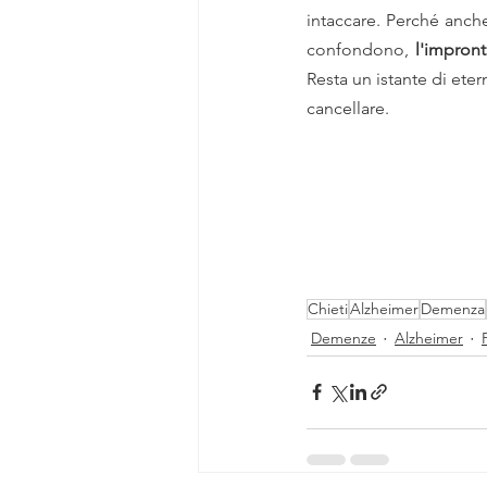
intaccare. Perché anche
confondono, 
l'impront
Resta un istante di ete
cancellare.
Chieti
Alzheimer
Demenza
Demenze
Alzheimer