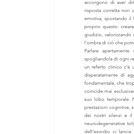
accorgono di aver dim
risposta corretta non 
emotiva, spostando il f
proprio questo: crear
giudizio, valorizzando
l'ombra di ciò che po
Parlare apertamente 
spogliandola di ogni re
un referto clinico c’è 
disperatamente di agg
fondamentale, che tro
coincide mai esclusiva
suo lobo temporale. N
prestazioni cognitive; 
dei nostri silenzi e 
neurodegenerative tol
dell'esordio ci lanci