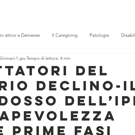
ogetti
Centro Diurno Alzheimer
Trasparenza
Rivist
to attivo e Demenze
Il Caregiving
Patologie
Disabil
 Grimani
1 giu
Tempo di lettura: 4 min
Servizio civile
Festival Imago mentis
Festival imago
TTATORI DEL
RIO DECLINO-I
Neuroscienze
Demenze
Intelligenza artificiale
Desi
DOSSO DELL’IP
uroscienze
Regolazione emotiva
Cervello
origami
APEVOLEZZA
E PRIME FASI
nze
teatro