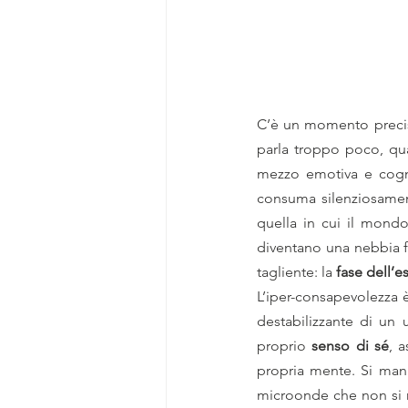
C’è un momento precis
parla troppo poco, quas
mezzo emotiva e cognit
consuma silenziosament
quella in cui il mondo 
diventano una nebbia fi
tagliente: la 
fase dell’e
L’iper-consapevolezza è
destabilizzante di un
proprio 
senso di sé
, a
propria mente. Si mani
microonde che non si ric