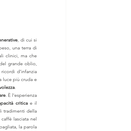
nerative
, di cui si 
eso, una terra di 
i clinici, ma che 
del grande oblio, 
icordi d’infanzia 
 luce più cruda e 
volezza
.
are
. È l'esperienza 
pacità critica
 e il 
 tradimenti della 
caffè lasciata nel 
agliata, la parola 