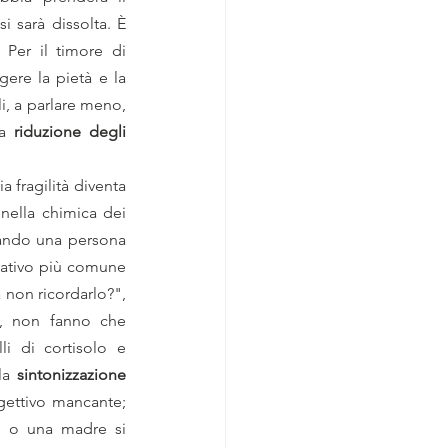
 sarà dissolta. È 
. Per il timore di 
ere la pietà e la 
i, a parlare meno, 
a 
riduzione degli 
 fragilità diventa 
nella chimica dei 
ando una persona 
cativo più comune 
 non ricordarlo?", 
a, non fanno che 
li di cortisolo e 
la 
sintonizzazione 
gettivo mancante; 
 o una madre si 