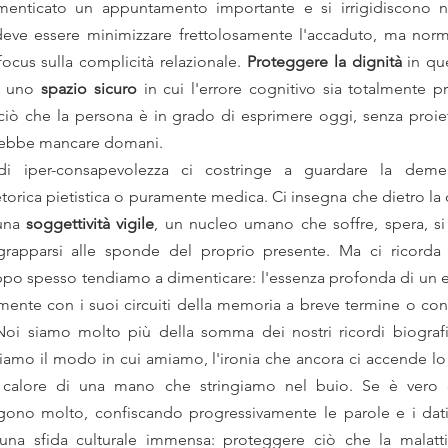
enticato un appuntamento importante e si irrigidiscono ne
deve essere minimizzare frettolosamente l'accaduto, ma normal
ocus sulla complicità relazionale. 
Proteggere la dignità
 in qu
e uno 
spazio sicuro
 in cui l'errore cognitivo sia totalmente pr
 ciò che la persona è in grado di esprimere oggi, senza proiet
trebbe mancare domani.
di iper-consapevolezza ci costringe a guardare la demen
torica pietistica o puramente medica. Ci insegna che dietro la d
una 
soggettività vigile
, un nucleo umano che soffre, spera, si
rapparsi alle sponde del proprio presente. Ma ci ricorda 
ppo spesso tendiamo a dimenticare: l'essenza profonda di un 
mente con i suoi circuiti della memoria a breve termine o con 
oi siamo molto più della somma dei nostri ricordi biografic
siamo il modo in cui amiamo, l'ironia che ancora ci accende lo s
il calore di una mano che stringiamo nel buio. Se è vero 
gono molto, confiscando progressivamente le parole e i dati,
a una sfida culturale immensa: proteggere ciò che la malatt