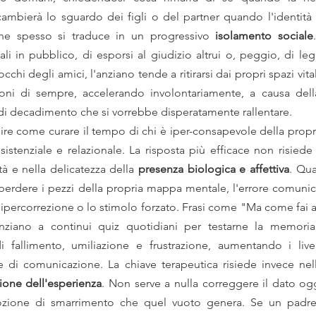
mbierà lo sguardo dei figli o del partner quando l'identità si
che spesso si traduce in un progressivo 
isolamento sociale
i in pubblico, di esporsi al giudizio altrui o, peggio, di legg
hi degli amici, l'anziano tende a ritirarsi dai propri spazi vital
sioni di sempre, accelerando involontariamente, a causa dell
di decadimento che si vorrebbe disperatamente rallentare.
ire come curare il tempo di chi è iper-consapevole della propria
sistenziale e relazionale. La risposta più efficace non risiede 
tà e nella delicatezza della 
presenza biologica e affettiva
. Qu
 perdere i pezzi della propria mappa mentale, l'errore comuni
l'ipercorrezione o lo stimolo forzato. Frasi come "Ma come fai a
nziano a continui quiz quotidiani per testarne la memori
i fallimento, umiliazione e frustrazione, aumentando i livel
 di comunicazione. La chiave terapeutica risiede invece nel
zione dell'esperienza
. Non serve a nulla correggere il dato og
mozione di smarrimento che quel vuoto genera. Se un padre