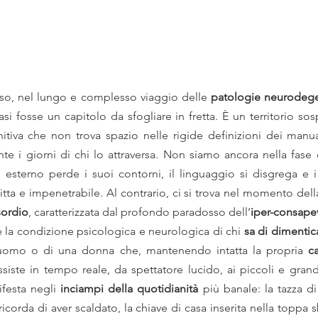
o, nel lungo e complesso viaggio delle 
patologie neurodege
i fosse un capitolo da sfogliare in fretta. È un territorio sosp
iva che non trova spazio nelle rigide definizioni dei manual
e i giorni di chi lo attraversa. Non siamo ancora nella fase 
esterno perde i suoi contorni, il linguaggio si disgrega e i r
tta e impenetrabile. Al contrario, ci si trova nel momento della
sordio
, caratterizzata dal profondo paradosso dell’
iper-consape
 la condizione psicologica e neurologica di chi 
sa di dimentic
 uomo o di una donna che, mantenendo intatta la propria 
ca
ssiste in tempo reale, da spettatore lucido, ai piccoli e grandi
festa negli 
inciampi della quotidianità
 più banale: la tazza di 
orda di aver scaldato, la chiave di casa inserita nella toppa sb