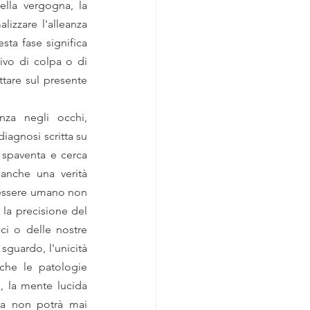
lla vergogna, la 
izzare l'alleanza 
esta fase significa 
ivo di colpa o di 
tare sul presente 
za negli occhi, 
iagnosi scritta su 
 spaventa e cerca 
anche una verità 
essere umano non 
la precisione del 
i o delle nostre 
guardo, l'unicità 
che le patologie 
 la mente lucida 
ia non potrà mai 