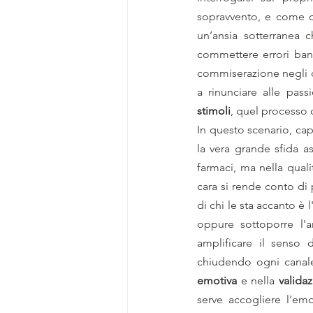
sopravvento, e come ca
un’ansia sotterranea 
commettere errori banal
commiserazione negli occ
a rinunciare alle pas
stimoli
, quel processo 
In questo scenario, cap
la vera grande sfida as
farmaci, ma nella quali
cara si rende conto di
di chi le sta accanto è 
oppure sottoporre l'a
amplificare il senso d
chiudendo ogni canale
emotiva
 e nella 
valida
serve accogliere l'e