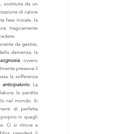
 sostituita da un 
sazione di calore 
 fase iniziale, la 
ce, tragicamente 
 cedere.
rante da gestire, 
della demenza, la 
sognosia
, ovvero 
lmente preserva il 
ssa la sofferenza 
o anticipatorio
. La 
bora la perdita 
lo nel mondo. Si 
enti di perfetta 
 proprio in quegli 
. Ci si ritrova a 
bia prenderà il 