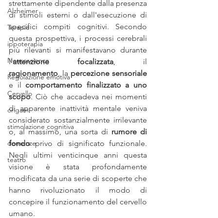
strettamente dipendente dalla presenza 
Alzheimer
di stimoli esterni o dall'esecuzione di 
specifici compiti cognitivi. Secondo 
Terapie
questa prospettiva, i processi cerebrali 
ippoterapia
più rilevanti si manifestavano durante 
Neuroscienze
l'
attenzione focalizzata
, il 
ragionamento
, la 
percezione sensoriale
Regolazione emotiva
e il 
comportamento finalizzato a uno 
Cervello
scopo
. Ciò che accadeva nei momenti 
di apparente inattività mentale veniva 
origami
considerato sostanzialmente irrilevante 
stimolazione cognitiva
o, al massimo, una sorta di 
rumore di 
demenze
fondo
 privo di significato funzionale. 
Negli ultimi venticinque anni questa 
teatro
visione è stata profondamente 
modificata da una serie di scoperte che 
hanno rivoluzionato il modo di 
concepire il funzionamento del cervello 
umano. 