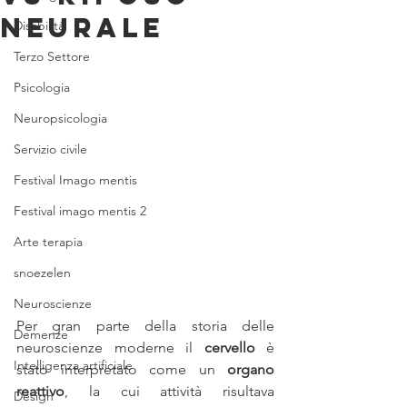
neurale
Disabilità
Terzo Settore
Psicologia
Neuropsicologia
Servizio civile
Festival Imago mentis
Festival imago mentis 2
Arte terapia
snoezelen
Neuroscienze
Per gran parte della storia delle 
Demenze
neuroscienze moderne il 
cervello
 è 
Intelligenza artificiale
stato interpretato come un 
organo 
reattivo
, la cui attività risultava 
Design